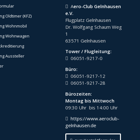
A
ero-Club Gelnhausen
ormular
e.V.
g Oldtimer (KFZ)
Flugplatz Gelnhausen
ng Wohnmobil
Dr. Wolfgang Schaum Weg
1
ung Wohnwagen
63571 Gelnhausen
kreditierung
Tower / Flugleitung:
g Aussteller
06051-9217-0
er
Büro:
06051-9217-12
06051-9217-28
Bürozeiten:
Montag bis Mittwoch
09:30 Uhr bis 14:00 Uhr
https://www.aeroclub-
gelnhausen.de