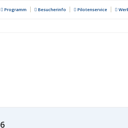
Programm
Besucherinfo
Pilotenservice
Werb
26