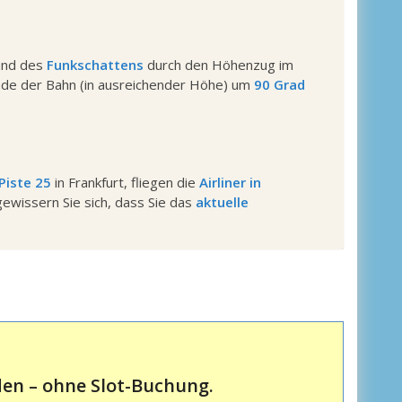
rund des
Funkschattens
durch den Höhenzug im
nde der Bahn (in ausreichender Höhe) um
90 Grad
Piste 25
in Frankfurt, fliegen die
Airliner in
rgewissern Sie sich, dass Sie das
aktuelle
den – ohne Slot-Buchung.