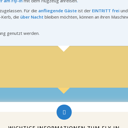
r am Fly-In
mit dem Flugzeug anreisen
.
zugelassen. Für die
anfliegende Gäste
ist der
EINTRITT frei
un
z-Kerb, die
über Nacht
bleiben möchten, können an ihren Maschi
ung genutzt werden.