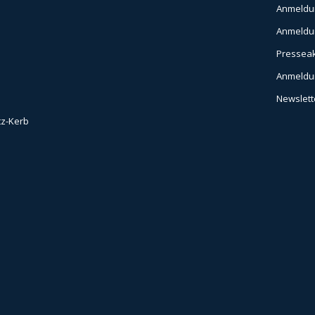
Anmeldu
Anmeld
Presseak
Anmeldun
Newslett
tz-Kerb