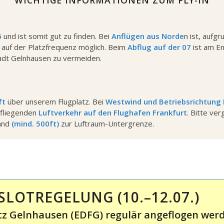
WICHTIGE INFORMATIONEN ZUM FLY-IN
6
und ist somit gut zu finden. Bei
Anflügen aus Norde
n ist, aufg
t
auf der Platzfrequenz möglich. Beim
Abflug auf der 07
ist am E
adt Gelnhausen zu vermeiden.
ft
über unserem Flugplatz. Bei
Westwind und Betriebsrichtung 
nfliegenden
Luftverkehr auf den Flughafen Frankfurt
. Bitte ve
tand
(mind. 500ft)
zur Luftraum-Untergrenze.
SLOTREGELUNG (10.–12.07.)
latz Gelnhausen (EDFG) regulär angeflogen wer