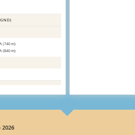
 GND)
A (740 m)
A (840 m)
 2026