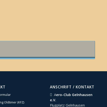
AKT
ANSCHRIFT / KONTAKT
A
ero-Club Gelnhausen
ormular
e.V.
g Oldtimer (KFZ)
Flugplatz Gelnhausen