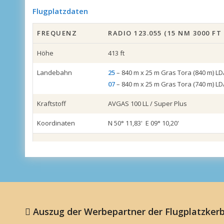
Flugplatzdaten
FREQUENZ
RADIO 123.055 (15 NM 3000 FT
Höhe
413 ft
Landebahn
25
– 840 m x 25 m Gras Tora (840 m) LD
07
– 840 m x 25 m Gras Tora (740 m) LD
Kraftstoff
AVGAS 100 LL / Super Plus
Koordinaten
N 50° 11,83' E 09° 10,20'
Auszug der Werbepartner der Flugplatzkerb